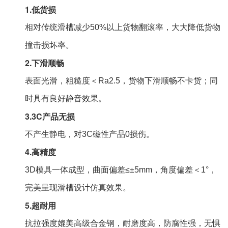
1.低货损
相对传统滑槽减少50%以上货物翻滚率，大大降低货物
撞击损坏率。
2.下滑顺畅
表面光滑，粗糙度＜Ra2.5，货物下滑顺畅不卡货；同
时具有良好静音效果。
3.3C产品无损
不产生静电，对3C磁性产品0损伤。
4.高精度
3D模具一体成型，曲面偏差≤±5mm，角度偏差＜1°，
完美呈现滑槽设计仿真效果。
5.超耐用
抗拉强度媲美高级合金钢，耐磨度高，防腐性强，无惧