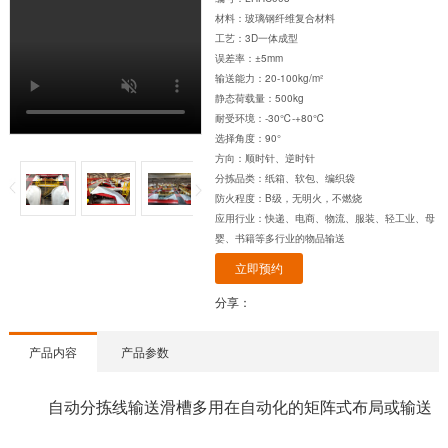
材料：玻璃钢纤维复合材料
工艺：3D一体成型
误差率：±5mm
输送能力：20-100kg/m²
静态荷载量：500kg
耐受环境：-30℃-+80℃
选择角度：90°
方向：顺时针、逆时针
分拣品类：纸箱、软包、编织袋
防火程度：B级，无明火，不燃烧
应用行业：快递、电商、物流、服装、轻工业、母
婴、书籍等多行业的物品输送
立即预约
分享：
产品内容
产品参数
自动分拣线输送滑槽多用在自动化的矩阵式布局或输送