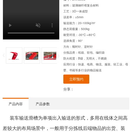
材料：玻璃钢纤维复合材料
工艺：3D一体成型
误差率：±5mm
输送能力：20-100kg/m²
静态荷载量：500kg
耐受环境：-30℃-+80℃
选择角度：90°
方向：顺时针、逆时针
分拣品类：纸箱、软包、编织袋
防火程度：B级，无明火，不燃烧
应用行业：快递、电商、物流、服装、轻工业、母
婴、书籍等多行业的物品输送
立即预约
分享：
产品内容
产品参数
装车输送滑槽为单项出入输送的形式，多用在线体之间高
差较大的布局场景中，一般用于分拣线后端物品的出货、装