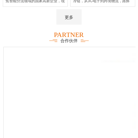
焦智能分流领域的国家高新企业，现
冷链，从3C电子到跨境物流，路辉
专注于产品化智能分拣设备、新材料
用技术和案例应用的数据证明了技术
输送滑槽的研发和销售，先后取得了
创新的力量，路辉正在紧跟全球物流
更多
130余项国家专利，致力为客户提供
行业的智能化浪潮。
高智能、柔性的自动化分拣解决方
PARTNER
案。如今，路辉已与顺丰、京东、菜
合作伙伴
鸟、J&T、FedEx、Shopee等企业
建立战略合作伙伴关系，凭借优异的
产品性能与服务品质，荣获多家企业
及协会“优秀合作伙伴”、“优秀供应
商”等称号。目前，路辉的20000+ 套
自动化滑槽正在全球各地高效运行，
为物流体系带来新活力。