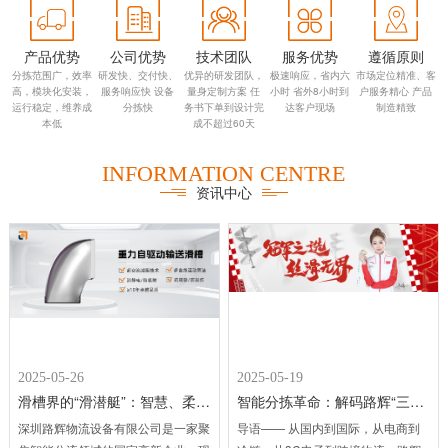
产品优势
公司优势
技术团队
服务优势
遵循原则
分拣范围广，效率
研发快、交付快、
优异的研发团队，
极速响应，省内六
市场定位精准、客
高，模块化安装，
服务响应快 设备
量身定制方案 任
小时 省外8小时到
户服务精心 产品
运行稳定，维养成
分拣快
务书下单到设计完
达客户现场
制造精致
本低
成不超过60天
INFORMATION CENTRE
资讯中心
2025-05-26
2025-05-19
滑槽界的“滑潜艇”：智慧、柔顺、低碳、多态
智能分拣革命：解码路辉“三高一低”技术如何重塑物流未来 ——模块化分拣系统+重力自驱动滑槽的降维创新
深圳路辉物流设备有限公司是一家聚
导语—— 从国内到国际，从电商到