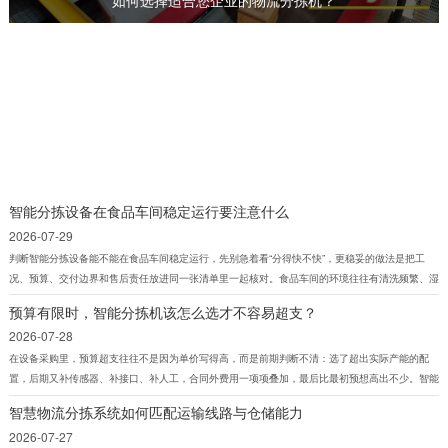
智能分拣设备在食品车间稳定运行要注意什么
2026-07-29
判断智能分拣设备能不能在食品车间稳定运行，先别急着看“分得快不快”，更稳妥的做法是把工
况、预算、交付边界和售后责任放进同一张清单里一起核对。食品车间的环境往往有清洗频繁、湿
气较重、粉尘或油污干扰、班次连续等特点，设备一旦和现场不匹配，故障率、停机时间和维护成
预算有限时，智能分拣机该怎么选才不容易超支？
本都会很快放大。采购、工程和设备维护人员关注的，不只是设备本身，还包括交付是否到位、备
2026-07-28
件是否稳定、服务响应是否清楚。
在设备采购里，预算超支往往不是因为单价写得高，而是前期判断不清：选了超出实际产能的配
置，后期又补传感器、补接口、补人工，合同外费用一项项叠加，最后比最初预想高出不少。智能
分拣机尤其如此，真正需要先弄明白的，不是“设备有多先进”，而是“现阶段到底要解决什么分拣问
智慧物流分拣系统如何匹配运输线路与仓储能力
题，边界在哪里”。 如果目标是控制预算，选型就不能只看宣传页上的功能名词，而要把需求、场
2026-07-27
景、接口、维护和交付方式逐