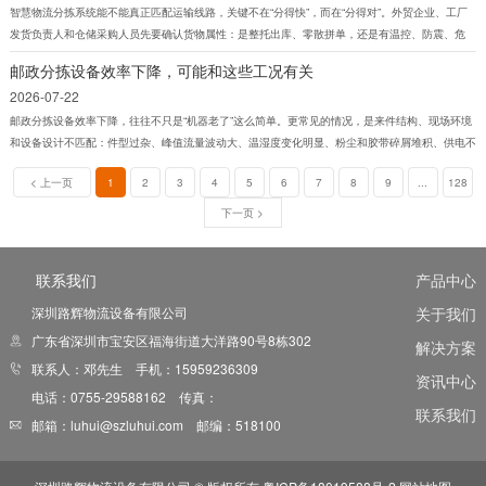
智慧物流分拣系统能不能真正匹配运输线路，关键不在“分得快”，而在“分得对”。外贸企业、工厂
发货负责人和仓储采购人员先要确认货物属性：是整托出库、零散拼单，还是有温控、防震、危
化、超长超重等限制。不同货物适合的运输方式并不相同，普通快运、专线、零担、整车、海运前
邮政分拣设备效率下降，可能和这些工况有关
后段接驳，所对应的分拣逻辑、装载方式和仓内暂存要求也不同。 判断方法可以从运输方案入
2026-07-22
手，看线路是否明确起讫点、换装节点、截单时间、班次频率和异常转运规则。若系统只能按重量
或体积自动分流，却无法识别目的地时效等级、客户预约卸货窗口和车辆类型，后续
邮政分拣设备效率下降，往往不只是“机器老了”这么简单。更常见的情况，是来件结构、现场环境
和设备设计不匹配：件型过杂、峰值流量波动大、温湿度变化明显、粉尘和胶带碎屑堆积、供电不
稳，都会让输送、识别、分拣和集包节拍被拉慢。对生产负责人和采购人员来说，先判断工况是否
< 上一页
1
2
3
4
5
6
7
8
9
...
128
稳定，比先追着参数表看速度更有意义。 选型时，不能只盯着设备名称和宣传语。需要对照技术
参数表、样机测试条件、现场案例边界、质保条款和检测报告，看设备到底是在什么件型、什么班
下一页 >
次、什么环境下跑出来的结果。如果公开资料没有写清适用范围，后续效率下降后
联系我们
产品中心
深圳路辉物流设备有限公司
关于我们
广东省深圳市宝安区福海街道大洋路90号8栋302
解决方案
联系人：邓先生 手机：15959236309
资讯中心
电话：0755-29588162 传真：
联系我们
邮箱：luhui@szluhui.com 邮编：518100