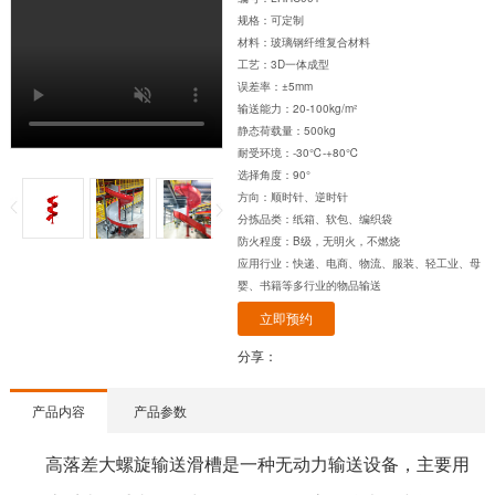
规格：可定制
材料：玻璃钢纤维复合材料
工艺：3D一体成型
误差率：±5mm
输送能力：20-100kg/m²
静态荷载量：500kg
耐受环境：-30℃-+80℃
选择角度：90°
方向：顺时针、逆时针
分拣品类：纸箱、软包、编织袋
防火程度：B级，无明火，不燃烧
应用行业：快递、电商、物流、服装、轻工业、母
婴、书籍等多行业的物品输送
立即预约
分享：
产品内容
产品参数
高落差大螺旋输送滑槽是一种无动力输送设备，主要用