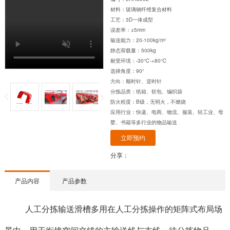
材料：玻璃钢纤维复合材料
工艺：3D一体成型
误差率：±5mm
输送能力：20-100kg/m²
静态荷载量：500kg
耐受环境：-30℃-+80℃
选择角度：90°
方向：顺时针、逆时针
分拣品类：纸箱、软包、编织袋
防火程度：B级，无明火，不燃烧
应用行业：快递、电商、物流、服装、轻工业、母
婴、书籍等多行业的物品输送
立即预约
分享：
产品内容
产品参数
人工分拣输送滑槽多用在人工分拣操作的矩阵式布局场