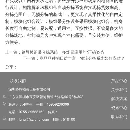
在实现以上两种要求之后，要根据分拣应用场景因地制宜的进
行设计。如路辉滚珠模组带自动分拣系统在实现拣货效率高、
分拣范围广、无损分拣的基础上，更实现了其柔性化的自由定
制，模块化组合设计：模组带分拣设备采用模块化组合，机身
长度可自由定制，易装配，通用性、互换性强。不管是多大的
分拣场地，都能满足客户实现个性化需要，且安装方便，维护
方便等。
上一篇：
路辉模组带分拣系统，多场景应用的“正确姿势
下一篇：
商品品种的日益丰富，物流分拣系统如何应对？
分享：
联系我们
产品中心
深圳路辉物流设备有限公司
关于我们
广东省深圳市宝安区福海街道大洋路90号8栋302
解决方案
联系人：邓先生 手机：15959236309
资讯中心
电话：0755-29588162 传真：
联系我们
邮箱：luhui@szluhui.com 邮编：518100