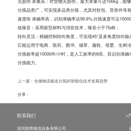
无损伤 承重高：对货物无损伤，最大承重可达100kg，能
分拣品类广，可实现多品类分拣，尤其对软包、异形件等
速度快 准确率高，识别准确率达99.9%,分拣速度可达1000
低噪音：采用新型材料与消音技术，噪音小于75dB；
转向灵活：精确控制转向角度，可实现45°及多角度转向输
它能运用于电商、医药、图书、烟草、服鞋、母婴、生鲜
分拣效率超10000件/小时，是人工效率的8倍。其识别准
分拣能力。
上一篇：
仓储物流输送分拣的智能化技术发展趋势
分享：
联系我们
+
深圳路辉物流设备有限公司