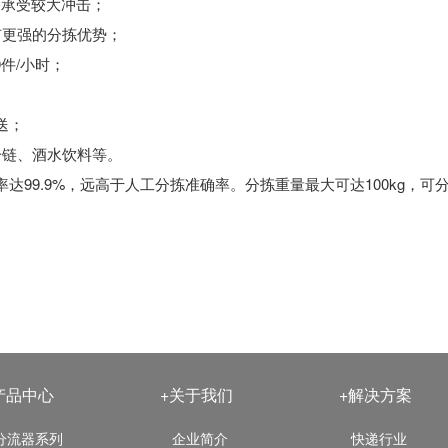
够承受较大冲击；
有更强的分拣优势；
0件/小时；
送；
冷链、酒水饮料等。
确率达99.9%，远高于人工分拣准确率。分拣重量最大可达100kg
产品中心
+关于我们
+解决方案
分流器系列
企业简介
快递行业