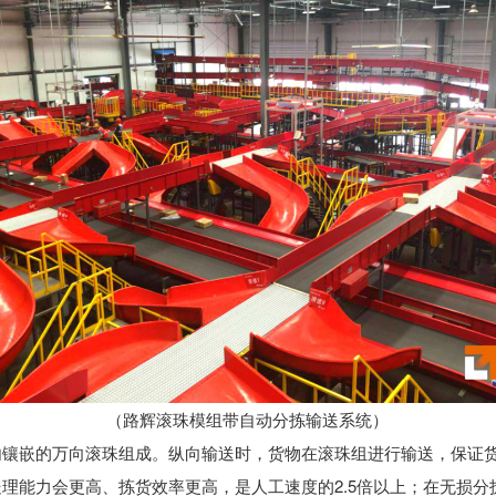
（路辉滚珠模组带
自动分拣输送系统
）
内镶嵌的万向滚珠组成。纵向输送时，货物在滚珠组进行输送，保证
理能力会更高、拣货效率更高，是人工速度的2.5倍以上；在无损