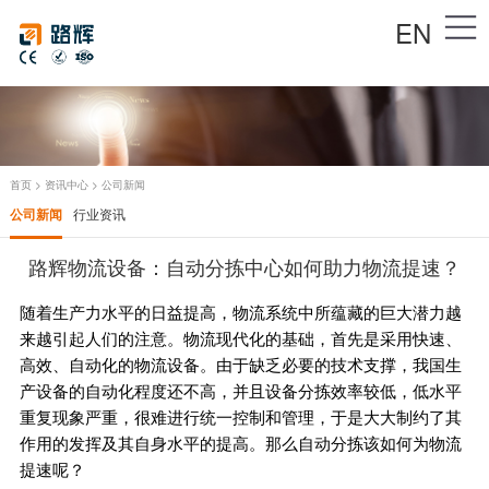
EN
首页
>
资讯中心
>
公司新闻
公司新闻
行业资讯
路辉物流设备：自动分拣中心如何助力物流提速？
随着生产力水平的日益提
高，
物流系统中所蕴藏的巨大潜力越
来越引起人们的注意
。
物流现代化的基础
，
首先是采用快速
、
高效
、
自动化的物流设备
。
由于缺乏必要的技术支撑
，
我国生
产设备的自动化程度还不高
，
并且设备
分拣效率较低，
低水平
重复现象严重
，
很难进行统一控制和管理
，
于是大大制约了其
作用的发挥及其自身水平的提高
。那么自动分拣该如何为物流
提速呢？