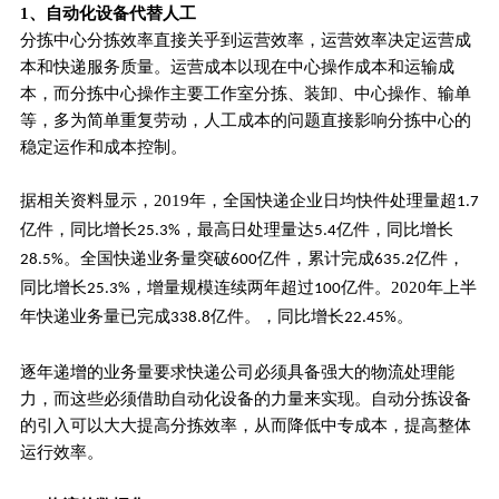
1
、自动化设备代替人工
分拣中心分拣效率直接关乎到运营效率，运营效率决定运营成
本和快递服务质量。运营成本以现在中心操作成本和运输成
本，而分拣中心操作主要工作室分拣、装卸、中心操作、输单
等，多为简单重复劳动，人工成本的问题直接影响分拣中心的
稳定运作和成本控制。
据相关资料显示，
2
019
年，全国快递企业日均快件处理量超
1.7
亿件，同比增长
，最高日处理量达
亿件，同比增长
25.3%
5.4
。全国快递业务量突破
亿件，累计完成
亿件，
28.5%
600
635.2
同比增长
，增量规模连续两年超过
亿件。
2020
年上半
25.3%
100
年快递业务量已完成
亿件。，同比增长
。
338.8
22.45%
逐年递增的业务量要求快递公司必须具备强大的物流处理能
力，而这些必须借助自动化设备的力量来实现。自动分拣设备
的引入可以大大提高分拣效率，从而降低中专成本，提高整体
运行效率。