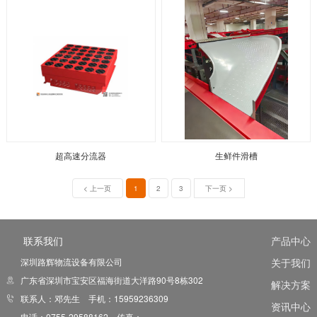
超高速分流器
生鲜件滑槽
< 上一页
1
2
3
下一页 >
联系我们
产品中心
深圳路辉物流设备有限公司
关于我们
广东省深圳市宝安区福海街道大洋路90号8栋302
解决方案
联系人：邓先生 手机：15959236309
资讯中心
电话：0755-29588162 传真：