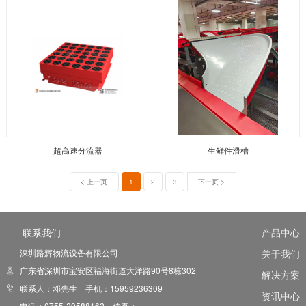
超高速分流器
生鲜件滑槽
< 上一页
1
2
3
下一页 >
联系我们
产品中心
深圳路辉物流设备有限公司
关于我们
广东省深圳市宝安区福海街道大洋路90号8栋302
解决方案
联系人：邓先生 手机：15959236309
资讯中心
电话：0755-29588162 传真：