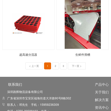
超高速分流器
生鲜件滑槽
< 上一页
1
2
3
下一页 >
联系我们
产品中心
深圳路辉物流设备有限公司
关于我们
广东省深圳市宝安区福海街道大洋路90号8栋302
解决方案
联系人：邓先生 手机：15959236309
资讯中心
电话：0755-29588162 传真：